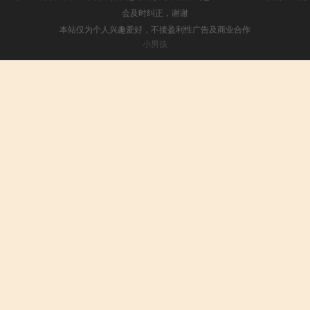
会及时纠正，谢谢
本站仅为个人兴趣爱好，不接盈利性广告及商业合作
小男孩