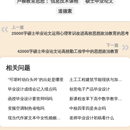
卢梭教育思想； 信息技术课程
硕士毕业论文
道德素
上一篇
25000字硕士毕业论文运用心理常识改进高校思想政治教育的思考
下一篇
42000字硕士毕业论文论高校勤工俭学中的思想政治教育
相关问题
“可堪时动白头吟”的出处是哪里
土工工程建筑节能现状与加强措施,建筑节能的方向属于土木工程、结构工程的哪个领域？
毕业设计成绩会记入绩点吗
创意电子产品毕业设计
函授毕业设计要答辩吗吗
新课程改革下高中数学教学心得,如何提高高中数学课堂教学的有效性
变频空调制热省电吗
中核四零四是央企吗
现当代作家文本中女性婚姻问题探析,哪个当代作家擅长描述婚姻？和他们这一代...
老师毕业设计初稿看什么