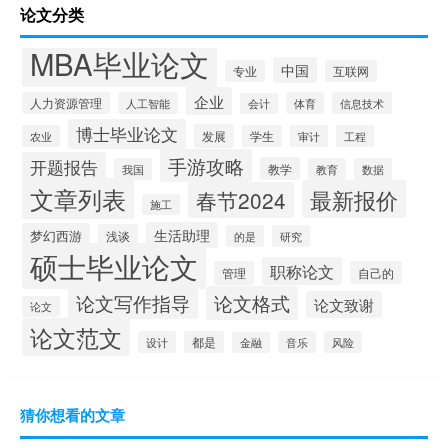
论文分类
MBA毕业论文
中国
专业
互联网
企业
人力资源管理
人工智能
体育
信息技术
会计
博士毕业论文
发展
农业
学生
审计
工程
手游攻略
开题报告
教学
我国
教育
数据
文章列表
最新报价
春节2024
施工
生活助理
梦幻西游
浅谈
的是
研究
硕士毕业论文
职称论文
管理
自己的
论文写作指导
论文格式
论文致谢
论文
论文范文
设计
都是
音乐
风险
金融
猜你想看的文章