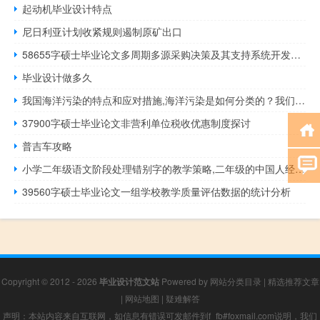
起动机毕业设计特点
尼日利亚计划收紧规则遏制原矿出口
58655字硕士毕业论文多周期多源采购决策及其支持系统开发研究
毕业设计做多久
我国海洋污染的特点和应对措施,海洋污染是如何分类的？我们应该如何保护海洋
37900字硕士毕业论文非营利单位税收优惠制度探讨
普吉车攻略
小学二年级语文阶段处理错别字的教学策略,二年级的中国人经常写错字。怎么了
39560字硕士毕业论文一组学校教学质量评估数据的统计分析
Copyright © 2012 - 2026
毕业设计范文站
Powered by
网站分类目录
|
精选推荐文章
|
网站地图
|
疑难解答
声明：本站内容来自互联网，如信息有错误可发邮件到f_fb#foxmail.com说明，我们