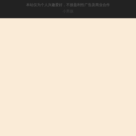
本站仅为个人兴趣爱好，不接盈利性广告及商业合作
小男孩