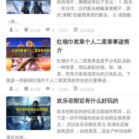
的语境中，黄帽还有以下含义： 1. 船夫
：在古代，汉代船夫都戴著黄帽子，因
此“黄帽”也被用来指代船夫。 2. 借指船
：由...
hl
01-09
0
570
文章列表
红领巾奖章个人二星章事迹简
介
红领巾个人二星奖章是授予少先队员的
一种荣誉，用以表彰在德、智、体、
美、劳等方面表现突出的少先队员。下
面是一些获得红领巾个人二星奖章的学生的主要事迹...
hl
01-08
0
346
文章列表
欢乐谷附近有什么好玩的
欢乐谷附近的好玩景点因城市而异，以
下是一些不同城市的欢乐谷附近推荐景
点： 武汉欢乐谷附近景点 东湖生态旅
游风景区 ：自然美景，适合户外活动和
亲近自然...