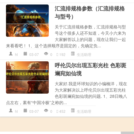
汇流排规格参数（汇流排规格
与型号）
关于汇流排规格参数，汇流排规格与型
号这个很多人还不知道，今天小六来为
大家解答以上的问题，现在让我们一起
来看看吧！ 1、这个选择顺序是固定的，先确定负...
hl
03-07
0
192
生活助理
呼伦贝尔出现五彩光柱 色彩斑
斓宛如仙境
大家好.我是环球知识的小编楠洋，现在
为大家解决以上呼伦贝尔出现五彩光柱
色彩斑斓宛如仙境的问题. 1、28日晚八
点左右，素有“中国冷极”之称的...
hl
03-07
0
452
生活助理