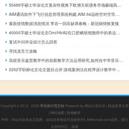
55489字硕士毕业论文复杂性视角下欧洲主权债务市场极端风险溢出效应的实证研究
AIM通讯软件下飞行信息管理系统构建,AIM-54远程空对空导弹模型改进
最新疫情数据消息情况 李谷一回应缺席春晚：新冠病情恢复慢
40000字硕士毕业论文Omi/HtrA2在口腔鳞状细胞癌中的表达及意义
复试中问毕业设计怎么回答
寻找龙舌兰攻略
高校音乐鉴赏教学中的创新教学方法运用研究,如何在中学音乐欣赏教学中培养学生的创新能力
2252字职称论文论文题目点评:游戏案例法在程序设计教学中的应用
Copyright © 2012 - 2026
毕业设计范文站
Powered by
网站分类目录
|
精选推荐文章
|
网站地图
|
疑难解答
声明：本站内容来自互联网，如信息有错误可发邮件到f_fb#foxmail.com说明，我们
会及时纠正，谢谢