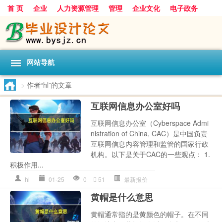
首 页
企业
人力资源管理
管理
企业文化
电子政务
数据
旅游
项目
浅谈
发展
网站导航
>
作者“hl”的文章
互联网信息办公室好吗
互联网信息办公室（Cyberspace Admi
nistration of China, CAC）是中国负责
互联网信息内容管理和监管的国家行政
机构。以下是关于CAC的一些观点： 1.
积极作用...
hl
01-25
0
51
最新报价
黄帽是什么意思
黄帽通常指的是黄颜色的帽子。在不同