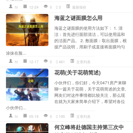
hl
12-24
0
3
最新报价
海蓝之谜面膜怎么用
海蓝之谜面膜的使用方法如下： 1. 清
洁：首先进行面部清洁，可以使用温和
的洁面产品。 2. 敷面膜：取出面膜，根
据产品说明，用刷子或直接将面膜均匀
涂抹在脸...
hl
12-17
0
461
文章列表
花萌(关于花萌简述)
小伙伴们，你们好，今天0471房产来聊
聊一篇关于花萌，关于花萌简述的文章,
网友们对这件事情都比较关注，那么现
在就为大家来简单介绍下，希望对各位
小伙伴们...
hl
05-19
0
195
文章列表
何立峰将赴德国主持第三次中