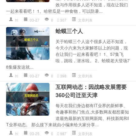
效与作用很多人还不知道，现在让我们
一起来看看吧！ 1、哈密瓜是一种食物，可以防暑...
hl
03-27
0
307
文章列表
蛤蟆三个人
关于蛤蟆三个人这个很多人还不知道，
今天小六来为大家解答以上的问题，现
在让我们一起来看看吧！ 1、57集飞
啦，跳啦，潜水啦。 2、蛤蟆老大登场7
8集爆发这就...
hl
03-27
0
398
文章列表
互联网动态：因战略发展需要
360公司迁至天津
每天在我们身边都有IT业界的新鲜事、
奇趣事和热门焦点,大多数网友都想要知
道最热最新的互联网新闻、科技新闻和I
T业界动态。 那么接下来就由小编来给大家分享...
hl
03-25
0
987
文章列表