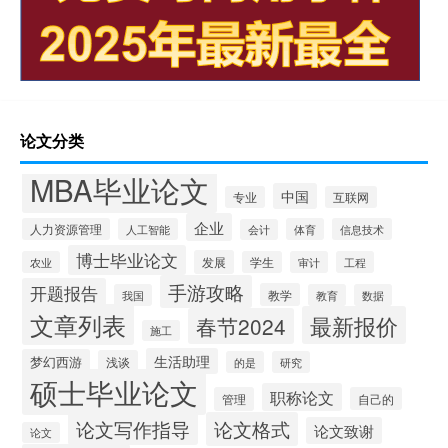
论文分类
MBA毕业论文
中国
专业
互联网
企业
人力资源管理
人工智能
体育
信息技术
会计
博士毕业论文
发展
农业
学生
审计
工程
手游攻略
开题报告
教学
我国
教育
数据
文章列表
最新报价
春节2024
施工
生活助理
梦幻西游
浅谈
的是
研究
硕士毕业论文
职称论文
管理
自己的
论文写作指导
论文格式
论文致谢
论文