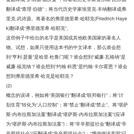
翻译成“查理·伯德”；将当代历史学家埃里克·丰纳翻译成弗
里克·武诗源。将著名的弗里德里希·哈耶克(Friedrich Haye
k)翻译成“弗里德里希·哈耶克”。
这些例子中给出的名字是美国或其他欧美国家的著名人
物。试想，如果只使用这本书的中文译本，那么谁会想
到“亨利·瑟曼”是哈里·杜鲁门呢？谁会想到“威廉·瓦格纳”是
威廉·福克纳？谁会想到“约翰·科恩”是约翰·卡尔霍恩？谁会
想到弗里德里希·哈克是哈耶克？
(2)
概念的误译，例如将“美国银行”翻译成“联邦银行”；将“计
划生育”转化为“人口控制”；将“禁止”翻译成“禁止”。将“堪萨
斯-内布拉斯加法案”翻译成“堪萨斯-内布拉斯加法案”(应译
为“堪萨斯-内布拉斯加法案”)；将“辛辛那提社会”翻译成“辛
辛那提社会”(应翻译成“辛辛那提社会”)；“博伊德诉美国”已