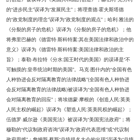
的“进步民主”误译为“发展民主”；将理查德·霍夫斯塔德
的“政党制度的理念”误译为“政党制度的观点”；哈利·雅法的
《分裂的房子的危机》误译为《分裂的房子的危机》；他
将弗里巴赫的《德雷特·斯科特案:其在美国法律和政治中的
意义》误译为《德雷特·斯科特案:美国法律和政治的主
旨》；泰勒·布拉特《分水:国王时代的美国》的误译是“不
可触摸的:皇帝统治时期的美国”。马克·图什内的“全国有色
人种协进会反对隔离教育的法律战略”(全国有色人种协进
会反对隔离教育的法律战略)被误译为“全国有色人种协进
会对隔离教育的回应”；将埃德蒙·摩根的《创造人民:英美
人民主权的崛起》误译为《塑造人民:英美民权的崛起》；
伍德罗·威尔逊《美国宪法》被误译为“美国宪法政府”；将
穆勒的“代议制政府咨询”误译为“政府代表思维”或“代议制
政府思维”；詹姆斯·蔡斯“总统提名大会的出现”误译为“总统