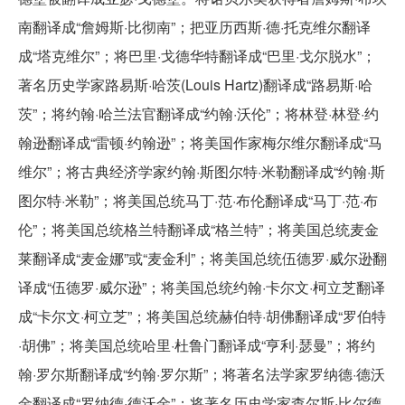
南翻译成“詹姆斯·比彻南”；把亚历西斯·德·托克维尔翻译
成“塔克维尔”；将巴里·戈德华特翻译成“巴里·戈尔脱水”；
著名历史学家路易斯·哈茨(Louis Hartz)翻译成“路易斯·哈
茨”；将约翰·哈兰法官翻译成“约翰·沃伦”；将林登·林登·约
翰逊翻译成“雷顿·约翰逊”；将美国作家梅尔维尔翻译成“马
维尔”；将古典经济学家约翰·斯图尔特·米勒翻译成“约翰·斯
图尔特·米勒”；将美国总统马丁·范·布伦翻译成“马丁·范·布
伦”；将美国总统格兰特翻译成“格兰特”；将美国总统麦金
莱翻译成“麦金娜”或“麦金利”；将美国总统伍德罗·威尔逊翻
译成“伍德罗·威尔逊”；将美国总统约翰·卡尔文·柯立芝翻译
成“卡尔文·柯立芝”；将美国总统赫伯特·胡佛翻译成“罗伯特
·胡佛”；将美国总统哈里·杜鲁门翻译成“亨利·瑟曼”；将约
翰·罗尔斯翻译成“约翰·罗尔斯”；将著名法学家罗纳德·德沃
金翻译成“罗纳德·德沃金”；将著名历史学家查尔斯·比尔德