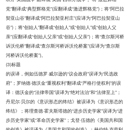
党”翻译成“典型辉格党”(应翻译成“激进辉格党”)；将“阿巴拉
契亚山谷”翻译成“阿巴拉契亚村庄”(应译为“阿巴拉契亚山
谷”)；将“创始人”翻译成“创始人”或“创始人”或“创始人父
亲”(应翻译成“创始人父亲”或“创始人父亲”)；将“查尔斯河桥
诉沃伦桥”翻译成“查尔斯河桥诉沃伦桥案”(应译为“查尔斯
河桥诉沃伦桥案”)。
(3)标题
的误译，例如伍德罗·威尔逊的“议会政府”误译为“民选政
府”；罗纳德·德沃金“重视权利”翻译成“严格行使权利”的误
译：德沃金的“法律帝国”误译为“绝对法治”和“法律至上”；
丹尼尔·贝尔的《意识形态的终结》被误译为《意识形态的
终结》；将理查德·霍夫斯塔德的“进步历史学家”误译为“进
步历史学家”或“革命历史学家”；戈登·伍德的《美国共和国
的创造》被误译为《美国共和国的创造》；赫伯特·克劳利