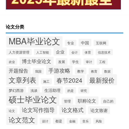
论文分类
MBA毕业论文
中国
专业
互联网
企业
人力资源管理
人工智能
体育
信息技术
会计
博士毕业论文
发展
农业
学生
审计
工程
手游攻略
开题报告
教学
我国
教育
数据
文章列表
最新报价
春节2024
施工
生活助理
梦幻西游
浅谈
的是
研究
硕士毕业论文
职称论文
管理
自己的
论文写作指导
论文格式
论文致谢
论文
论文范文
设计
都是
音乐
风险
金融