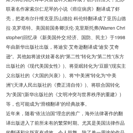
联著名作家索尔仁尼琴的小说《癌症病房》翻译成了虾
壳，把老布尔什维克亚历山德拉·科伦特翻译成了亚历山德
拉·克罗塔特。美国前国务卿沃伦·克里斯托弗(Warren Chri
stopher)回忆录《新美国外交:经济、国防、民主》于1998
年由新华出版社出版，将迪安·艾奇逊翻译成“迪安·艾奇
逊”。其他如将波伏娃著名的“第二性”转化为“第二性”(东方
出版社的《现代美国女性》)、将亚眠转化为“豆眼”(现实主
义出版社的《大国的兴衰》)、将“中美洲”转化为“中美
洲”(天津人民出版社的《费正清自传》)、将联合国转化
为“美国”(新华出版社的《文明冲突与世界秩序的重建》)
等，也可能成为“滑稽翻译”的经典故事。
近年来，随着“依法治国”理念的推广，海外法律著作的翻
译出版进入了前所未有的繁荣时期。尤其是美国法律作品
的翻译和出版富有成效，令人鼓舞。除了单一用途的作品