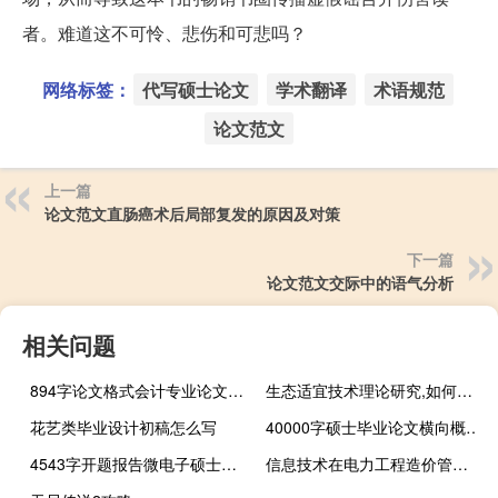
者。难道这不可怜、悲伤和可悲吗？
网络标签：
代写硕士论文
学术翻译
术语规范
论文范文
上一篇
论文范文直肠癌术后局部复发的原因及对策
下一篇
论文范文交际中的语气分析
相关问题
894字论文格式会计专业论文的选题
生态适宜技术理论研究,如何理解绿色生态？
花艺类毕业设计初稿怎么写
40000字硕士毕业论文横向概念任务中以对象为中心的儿童参考系统特征研究
4543字开题报告微电子硕士论文开篇报告范文的多波段声纳换能器匹配网络和线性功率放大器
信息技术在电力工程造价管理中的应用现状分析,电力工程造价定额管理中心站(2011)5号文件