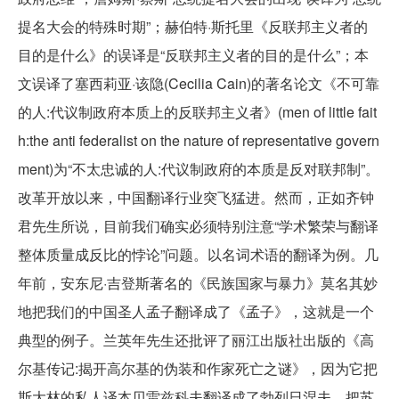
提名大会的特殊时期”；赫伯特·斯托里《反联邦主义者的
目的是什么》的误译是“反联邦主义者的目的是什么”；本
文误译了塞西莉亚·该隐(Cecilia Cain)的著名论文《不可靠
的人:代议制政府本质上的反联邦主义者》(men of little fait
h:the anti federalist on the nature of representative govern
ment)为“不太忠诚的人:代议制政府的本质是反对联邦制”。
改革开放以来，中国翻译行业突飞猛进。然而，正如齐钟
君先生所说，目前我们确实必须特别注意“学术繁荣与翻译
整体质量成反比的悖论”问题。以名词术语的翻译为例。几
年前，安东尼·吉登斯著名的《民族国家与暴力》莫名其妙
地把我们的中国圣人孟子翻译成了《孟子》，这就是一个
典型的例子。兰英年先生还批评了丽江出版社出版的《高
尔基传记:揭开高尔基的伪装和作家死亡之谜》，因为它把
斯大林的私人译本贝雷兹科夫翻译成了勃列日涅夫，把苏