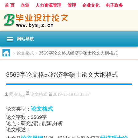
首 页
企业
人力资源管理
管理
企业文化
电子政务
数据
旅游
项目
浅谈
发展
网站导航
>
论文格式
>
3569字论文格式经济学硕士论文大纲格式
3569字论文格式经济学硕士论文大纲格式
论文格式
网友:
lgg
2019-11-19 03:31:37
论文格式
论文类型：
论文字数：3569字
论点：研究,清洁能源,分析
论文概述：