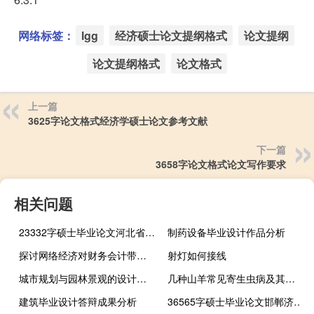
网络标签：
lgg
经济硕士论文提纲格式
论文提纲
论文提纲格式
论文格式
上一篇
3625字论文格式经济学硕士论文参考文献
下一篇
3658字论文格式论文写作要求
相关问题
23332字硕士毕业论文河北省高技术产业科技人才流动影响因素研究
制药设备毕业设计作品分析
探讨网络经济对财务会计带来的影响及发展,网络会计对会计行业有什么影响
射灯如何接线
城市规划与园林景观的设计意义分析,经典园林景观设计设计手册高分
几种山羊常见寄生虫病及其诊治,哪些药物用于彻底消灭山羊体内和体外的寄生虫
建筑毕业设计答辩成果分析
36565字硕士毕业论文邯郸济南新区产业集群发展研究