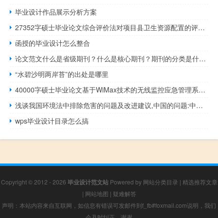
毕业设计作品展示分析方案
27352字硕士毕业论文综合评价法对项目县卫生资源配置的评价研究
函授的毕业设计怎么整合
论文范文什么是省级期刊？什么是核心期刊？期刊的分类是什么？
“水碧沙明两岸苔”的出处是哪里
40000字硕士毕业论文基于WiMax技术的无线监控应急管理系统分析
浅谈我国环境法中排除危害的问题及改进建议,中国的问题:中国的环境存在哪些问题及解决办法？
wps毕业设计目录怎么搞
Copyright © 2012 - 2026
毕业设计范文站
Powered by
网站分类目录
|
精选推荐文章
|
网站地图
|
疑难解答
声明：本站内容来自互联网，如信息有错误可发邮件到f_fb#foxmail.com说明，我们
会及时纠正，谢谢