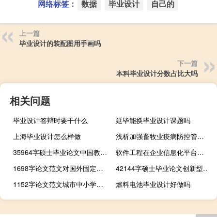
网络标签：
数据
毕业设计
自己的
上一篇
毕业设计的装配图用手画吗
下一篇
本科毕业设计分数占比大吗
相关问题
毕业设计答辩时要干什么
延毕能换毕业设计课题吗
上海毕业设计怎么样做
浅析加强畜牧业疫病防控管理的方法,如何加强基层动物防疫工作
35964字硕士毕业论文中国教育权力划分研究
软件工程在企业信息化平台建设中的运用,中国北方大学的软件工程好吗？
1698字论文范文对国外固定资产改造的思考
42144字硕士毕业论文创新型领导干部尽职评价与行政分类责任削减研究
1152字论文范文城市中小学教育投资的经济策略分析
燃料电池毕业设计好做吗