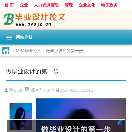
首 页
企业
人力资源管理
管理
企业文化
电子政务
数据
旅游
项目
浅谈
发展
网站导航
>
MBA毕业论文
>
做毕业设计的第一步
做毕业设计的第一步
MBA毕业论文
网友:
zby
2024-02-25 22:54:24