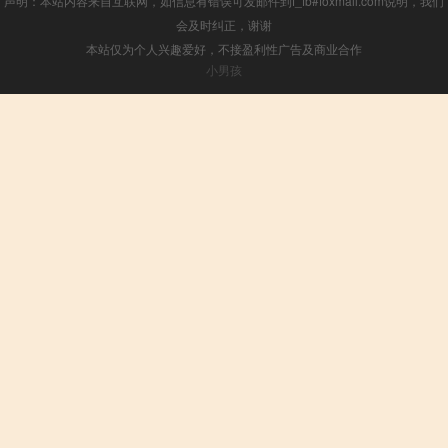
声明：本站内容来自互联网，如信息有错误可发邮件到f_fb#foxmail.com说明，我们
会及时纠正，谢谢
本站仅为个人兴趣爱好，不接盈利性广告及商业合作
小男孩