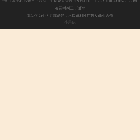
声明：本站内容来自互联网，如信息有错误可发邮件到f_fb#foxmail.com说明，我们
会及时纠正，谢谢
本站仅为个人兴趣爱好，不接盈利性广告及商业合作
小男孩