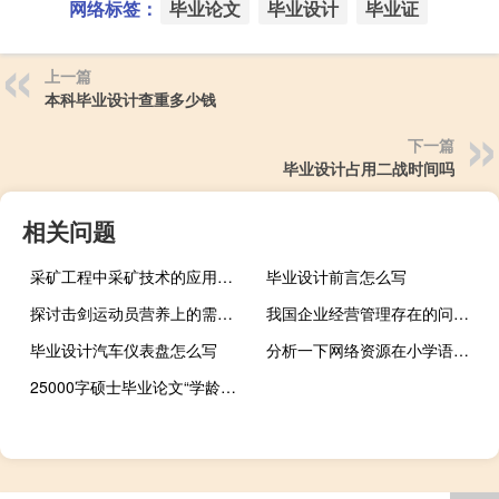
网络标签：
毕业论文
毕业设计
毕业证
上一篇
本科毕业设计查重多少钱
下一篇
毕业设计占用二战时间吗
相关问题
采矿工程中采矿技术的应用及其安全管理措施,采矿工程与采煤技术的区别
毕业设计前言怎么写
探讨击剑运动员营养上的需求,当运动员在击剑比赛中兴奋时，你所说的“哦芭蕾”是什么意思
我国企业经营管理存在的问题与提升策略,如何提高海尔的竞争力主要是针对国际上更好的参与国。...
毕业设计汽车仪表盘怎么写
分析一下网络资源在小学语文教学中的应用,如何利用网络环境实施小学语文阅读教学
25000字硕士毕业论文“学龄前儿童家庭伦理”研究