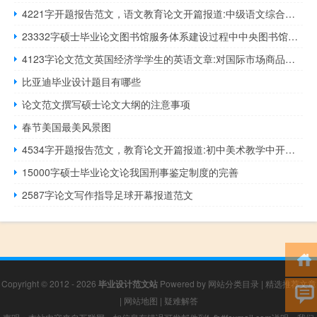
4221字开题报告范文，语文教育论文开篇报道:中级语文综合课程教学设计——以中国“我学”大方为例
23332字硕士毕业论文图书馆服务体系建设过程中中央图书馆和分馆系统的研究与探索
4123字论文范文英国经济学学生的英语文章:对国际市场商品价格的评论
比亚迪毕业设计题目有哪些
论文范文撰写硕士论文大纲的注意事项
春节美国最美风景图
4534字开题报告范文，教育论文开篇报道:初中美术教学中开展研究性学习——以苏州古城参观为例
15000字硕士毕业论文论我国刑事鉴定制度的完善
2587字论文写作指导足球开幕报道范文
Copyright © 2012 - 2026
毕业设计范文站
Powered by
网站分类目录
|
精选推荐文章
|
网站地图
|
疑难解答