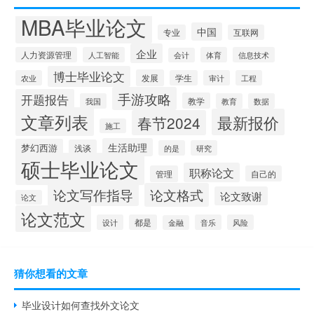
MBA毕业论文
中国
专业
互联网
企业
人力资源管理
人工智能
体育
信息技术
会计
博士毕业论文
发展
农业
学生
审计
工程
手游攻略
开题报告
教学
我国
教育
数据
文章列表
最新报价
春节2024
施工
生活助理
梦幻西游
浅谈
的是
研究
硕士毕业论文
职称论文
管理
自己的
论文写作指导
论文格式
论文致谢
论文
论文范文
设计
都是
音乐
风险
金融
猜你想看的文章
毕业设计如何查找外文论文