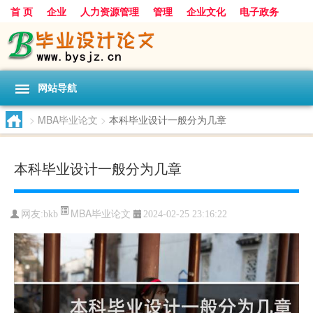
首 页
企业
人力资源管理
管理
企业文化
电子政务
数据
旅游
项目
浅谈
发展
网站导航
>
MBA毕业论文
>
本科毕业设计一般分为几章
本科毕业设计一般分为几章
MBA毕业论文
网友:
bkb
2024-02-25 23:16:22