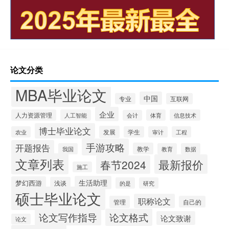
论文分类
MBA毕业论文
中国
专业
互联网
企业
人力资源管理
人工智能
体育
信息技术
会计
博士毕业论文
发展
农业
学生
审计
工程
手游攻略
开题报告
教学
我国
教育
数据
文章列表
最新报价
春节2024
施工
生活助理
梦幻西游
浅谈
的是
研究
硕士毕业论文
职称论文
管理
自己的
论文写作指导
论文格式
论文致谢
论文