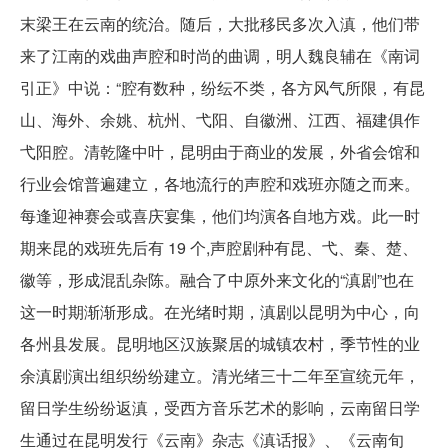
末梁王在云南的统治。随后，大批移民多次入滇，他们带
来了江南的戏曲声腔和时尚的曲调，明人魏良辅在《南词
引正》中说：“腔有数种，纷纭不类，各方风气所限，有昆
山、海外、余姚、杭州、弋阳、自徽洲、江西、福建俱作
弋阳腔。清乾隆中叶，昆明由于商业的发展，外省会馆和
行业会馆普遍建立，各地流行的声腔和戏班亦随之而来。
每逢迎神赛会或喜庆宴集，他们均演各自地方戏。此一时
期来昆的戏班先后有 19 个,声腔剧种有昆、弋、秦、楚、
徽等，形成混乱杂陈。融合了中原外来文化的“滇剧”也在
这一时期渐渐形成。在光绪时期，滇剧以昆明为中心，向
各州县发展。昆明地区汉族聚居的城镇农村，季节性的业
余滇剧演出组织纷纷建立。清光绪三十二年至宣统元年，
留日学生纷纷返滇，受西方音乐艺术的影响，云南留日学
生通过在昆明发行《云南》杂志《滇话报》、《云南旬