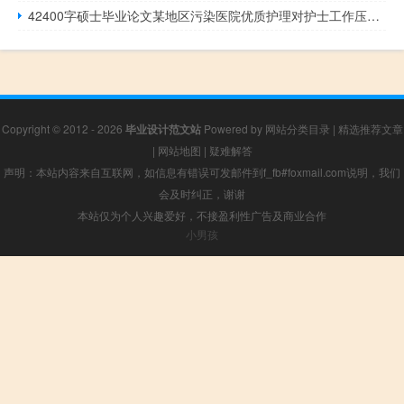
42400字硕士毕业论文某地区污染医院优质护理对护士工作压力、治疗方法和心理健康的困惑
Copyright © 2012 - 2026
毕业设计范文站
Powered by
网站分类目录
|
精选推荐文章
|
网站地图
|
疑难解答
声明：本站内容来自互联网，如信息有错误可发邮件到f_fb#foxmail.com说明，我们
会及时纠正，谢谢
本站仅为个人兴趣爱好，不接盈利性广告及商业合作
小男孩