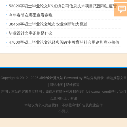
53620字硕士毕业论文KN光缆公司信息技术项目范围和进度管理实施方案
今年春节在哪里查看春晚
38450字硕士毕业论文城市农业创新能力概述
毕业设计文字识别是什么
47000字硕士毕业论文论经典阅读中教育的社会用途和商业价值
Copyright © 2012 - 2026
毕业设计范文站
Powered by
网站分类目录
|
精选推荐文章
|
网站地图
|
疑难解答
声明：本站内容来自互联网，如信息有错误可发邮件到f_fb#foxmail.com说明，我们
会及时纠正，谢谢
本站仅为个人兴趣爱好，不接盈利性广告及商业合作
小男孩