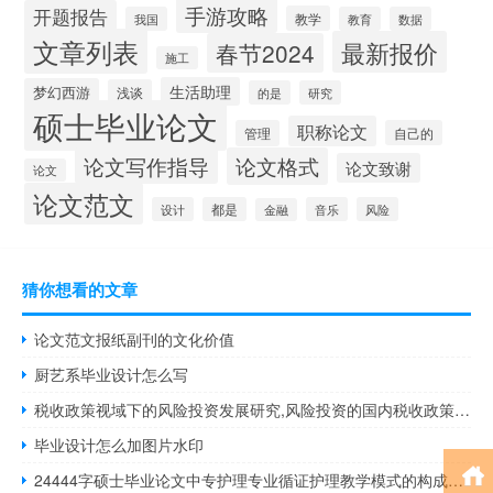
手游攻略
开题报告
教学
我国
教育
数据
文章列表
最新报价
春节2024
施工
生活助理
梦幻西游
浅谈
的是
研究
硕士毕业论文
职称论文
管理
自己的
论文写作指导
论文格式
论文致谢
论文
论文范文
设计
都是
音乐
风险
金融
猜你想看的文章
论文范文报纸副刊的文化价值
厨艺系毕业设计怎么写
税收政策视域下的风险投资发展研究,风险投资的国内税收政策是什么？
毕业设计怎么加图片水印
24444字硕士毕业论文中专护理专业循证护理教学模式的构成及具体操作方法探讨