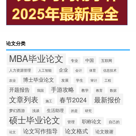
论文分类
MBA毕业论文
中国
专业
互联网
企业
人力资源管理
人工智能
体育
信息技术
会计
博士毕业论文
发展
农业
学生
审计
工程
手游攻略
开题报告
教学
我国
教育
数据
文章列表
最新报价
春节2024
施工
生活助理
梦幻西游
浅谈
的是
研究
硕士毕业论文
职称论文
管理
自己的
论文写作指导
论文格式
论文致谢
论文