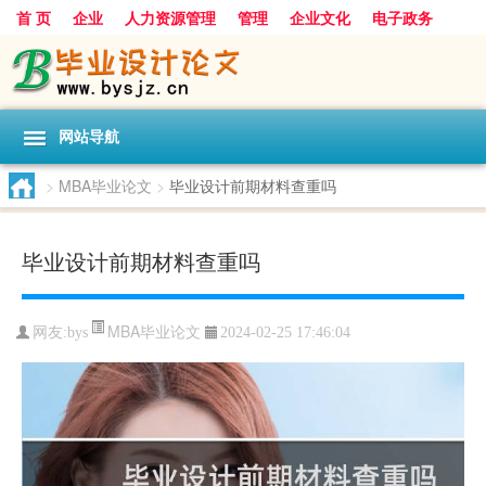
首 页
企业
人力资源管理
管理
企业文化
电子政务
数据
旅游
项目
浅谈
发展
网站导航
>
MBA毕业论文
>
毕业设计前期材料查重吗
毕业设计前期材料查重吗
MBA毕业论文
网友:
bys
2024-02-25 17:46:04