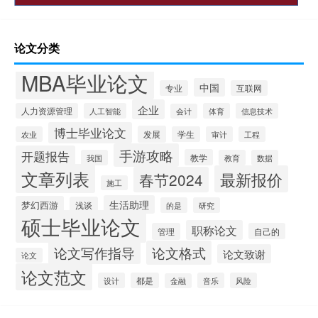
论文分类
MBA毕业论文
中国
专业
互联网
企业
人力资源管理
人工智能
体育
信息技术
会计
博士毕业论文
发展
农业
学生
审计
工程
手游攻略
开题报告
教学
我国
教育
数据
文章列表
最新报价
春节2024
施工
生活助理
梦幻西游
浅谈
的是
研究
硕士毕业论文
职称论文
管理
自己的
论文写作指导
论文格式
论文致谢
论文
论文范文
设计
都是
音乐
风险
金融