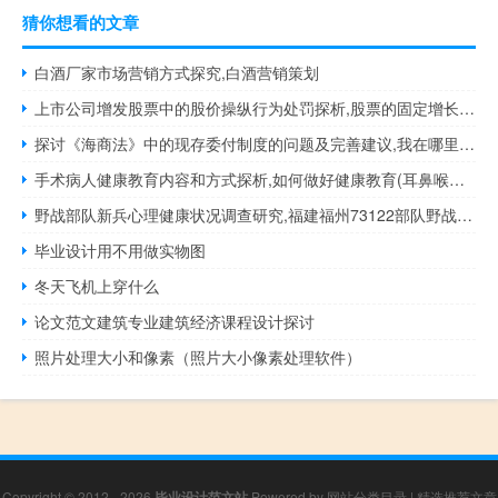
猜你想看的文章
白酒厂家市场营销方式探究,白酒营销策划
上市公司增发股票中的股价操纵行为处罚探析,股票的固定增长是好是坏
探讨《海商法》中的现存委付制度的问题及完善建议,我在哪里可以找到海商法的考试题目？急迫的
手术病人健康教育内容和方式探析,如何做好健康教育(耳鼻喉科患者)
野战部队新兵心理健康状况调查研究,福建福州73122部队野战部队男朋友新兵
毕业设计用不用做实物图
冬天飞机上穿什么
论文范文建筑专业建筑经济课程设计探讨
照片处理大小和像素（照片大小像素处理软件）
Copyright © 2012 - 2026
毕业设计范文站
Powered by
网站分类目录
|
精选推荐文章