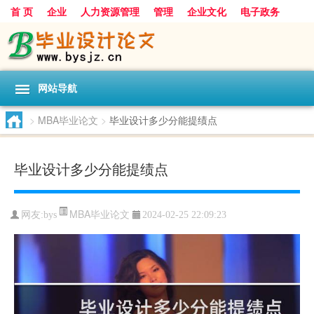
首 页
企业
人力资源管理
管理
企业文化
电子政务
数据
旅游
项目
浅谈
发展
网站导航
>
MBA毕业论文
>
毕业设计多少分能提绩点
毕业设计多少分能提绩点
MBA毕业论文
网友:
bys
2024-02-25 22:09:23