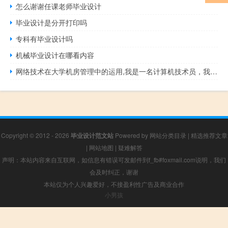
怎么谢谢任课老师毕业设计
毕业设计是分开打印吗
专科有毕业设计吗
机械毕业设计在哪看内容
网络技术在大学机房管理中的运用,我是一名计算机技术员，我被派到国外的国土资源局坐在网络和机房里。...
Copyright © 2012 - 2026
毕业设计范文站
Powered by
网站分类目录
|
精选推荐文章
|
网站地图
|
疑难解答
声明：本站内容来自互联网，如信息有错误可发邮件到f_fb#foxmail.com说明，我们
会及时纠正，谢谢
本站仅为个人兴趣爱好，不接盈利性广告及商业合作
小男孩