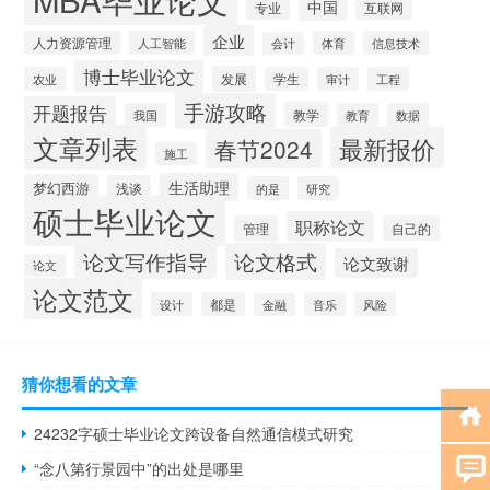
中国
专业
互联网
企业
人力资源管理
人工智能
体育
信息技术
会计
博士毕业论文
发展
农业
学生
审计
工程
手游攻略
开题报告
教学
我国
教育
数据
文章列表
最新报价
春节2024
施工
生活助理
梦幻西游
浅谈
的是
研究
硕士毕业论文
职称论文
管理
自己的
论文写作指导
论文格式
论文致谢
论文
论文范文
设计
都是
音乐
风险
金融
猜你想看的文章
24232字硕士毕业论文跨设备自然通信模式研究
“念八第行景园中”的出处是哪里