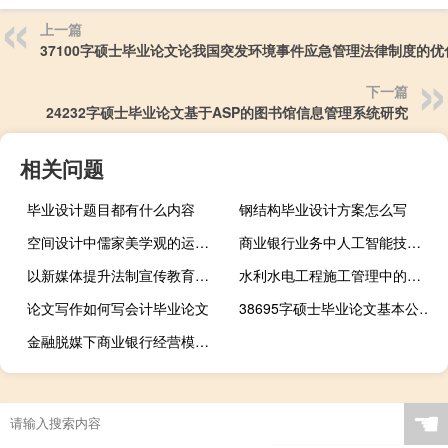
上一篇
37100字硕士毕业论文论我国突发环境事件应急管理法律制度的优
下一篇
24232字硕士毕业论文基于ASP的图书馆信息管理系统研究
相关问题
毕业设计题目都有什么内容
钢结构毕业设计方案怎么写
空间设计中儒家美学观的运用,儒家美学中的生态哲学意识对中国现代设计的启示？
商业银行业务中人工智能技术的运用,目前，人工智能的深入学习技术与银行反欺诈技术进行了比较...
以新媒体提升法制宣传教育工作的措施研究,如何利用新媒体进行法制宣传
水利水电工程施工管理中的不足及措施,如何写水利水电建设工程毕业论文？
论文写作如何写会计毕业论文
38695字硕士毕业论文基本公共服务均等化的政策支持研究——基于政策制定的视角
金融脱媒下商业银行经营模式转变研究,商业银行应对金融分野的三个思路
☚