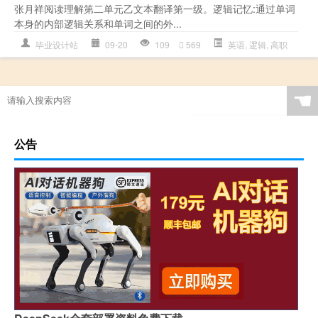
张月祥阅读理解第二单元乙文本翻译第一级。逻辑记忆:通过单词
本身的内部逻辑关系和单词之间的外...
毕业设计站
09-20
109
569
英语
,
逻辑
,
高职
☚
公告