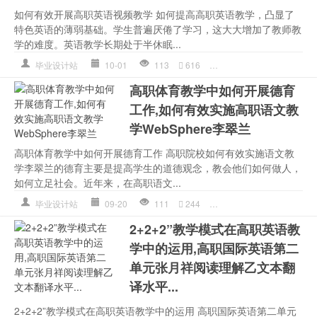
如何有效开展高职英语视频教学 如何提高高职英语教学，凸显了
特色英语的薄弱基础。学生普遍厌倦了学习，这大大增加了教师教
学的难度。英语教学长期处于半休眠...
毕业设计站
10-01
113
616
英语
,
英语教学
,
高职
高职体育教学中如何开展德育
工作,如何有效实施高职语文教
学WebSphere李翠兰
高职体育教学中如何开展德育工作 高职院校如何有效实施语文教
学李翠兰的德育主要是提高学生的道德观念，教会他们如何做人，
如何立足社会。近年来，在高职语文...
毕业设计站
09-20
111
244
教会
,
语文教学
,
高职
2+2+2”教学模式在高职英语教
学中的运用,高职国际英语第二
单元张月祥阅读理解乙文本翻
译水平...
2+2+2”教学模式在高职英语教学中的运用 高职国际英语第二单元