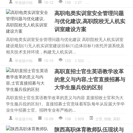
毕业设计站
10-12
135
27
人才培养
,
构建
,
高职
高职电类实训室安全管理问题
与优化建议,高职院校无人机实
训室建设方案
高职电类实训室安全管理问题与优化建议 高职院校无人机实训室
建设规划(1)无人机实训室建设目标(1)总体目标1)依托开源系统及
相关技术支持环境，构建无人机实训...
毕业设计站
10-10
123
320
实训室
,
无人机
,
高职
高职直招士官生英语教学改革
的意义与内容,士官直接招募与
大学生服兵役的区别
高职直招士官生英语教学改革的意义与内容 直接招收士官和为大
学生服兵役的区别1。直接招募士官意味着军队每年从应届大学毕
业生中招募士官。招聘专业有严格的...
毕业设计站
10-09
108
929
士官
,
招收
,
高职
陕西高职体育教师队伍现状与