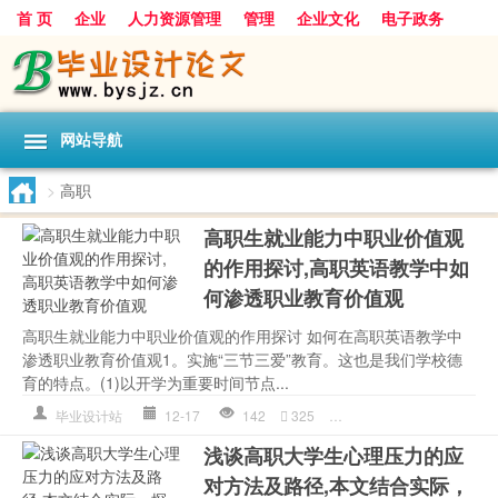
首 页
企业
人力资源管理
管理
企业文化
电子政务
数据
旅游
项目
浅谈
发展
网站导航
>
高职
高职生就业能力中职业价值观
的作用探讨,高职英语教学中如
何渗透职业教育价值观
高职生就业能力中职业价值观的作用探讨 如何在高职英语教学中
渗透职业教育价值观1。实施“三节三爱”教育。这也是我们学校德
育的特点。(1)以开学为重要时间节点...
毕业设计站
12-17
142
325
价值观
,
教育
,
高职
浅谈高职大学生心理压力的应
对方法及路径,本文结合实际，