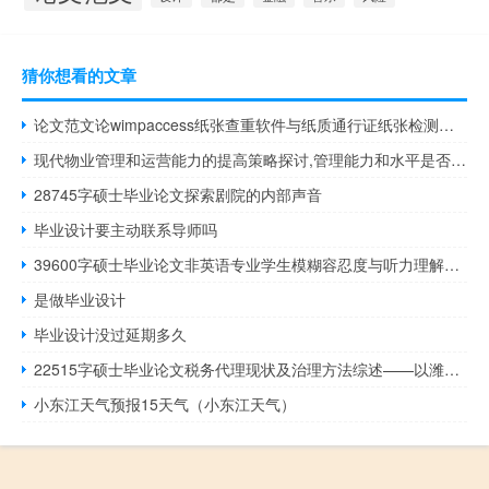
猜你想看的文章
论文范文论wimpaccess纸张查重软件与纸质通行证纸张检测系统的十大区别
现代物业管理和运营能力的提高策略探讨,管理能力和水平是否提高了？
28745字硕士毕业论文探索剧院的内部声音
毕业设计要主动联系导师吗
39600字硕士毕业论文非英语专业学生模糊容忍度与听力理解的研究
是做毕业设计
毕业设计没过延期多久
22515字硕士毕业论文税务代理现状及治理方法综述——以潍坊市为例
小东江天气预报15天气（小东江天气）