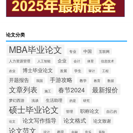
论文分类
MBA毕业论文
中国
专业
互联网
企业
人力资源管理
人工智能
体育
信息技术
会计
博士毕业论文
发展
农业
学生
审计
工程
手游攻略
开题报告
教学
我国
教育
数据
文章列表
最新报价
春节2024
施工
生活助理
梦幻西游
浅谈
的是
研究
硕士毕业论文
职称论文
管理
自己的
论文写作指导
论文格式
论文致谢
论文
论文范文
设计
都是
音乐
风险
金融